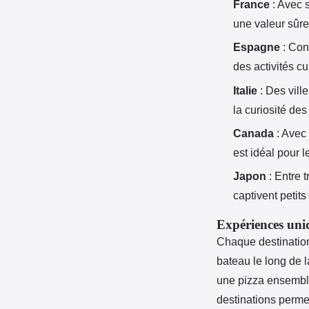
France
: Avec 
une valeur sûre
Espagne
: Conn
des activités c
Italie
: Des ville
la curiosité des
Canada
: Avec 
est idéal pour 
Japon
: Entre 
captivent petits
Expériences uniq
Chaque destination
bateau le long de 
une pizza ensemble
destinations perme