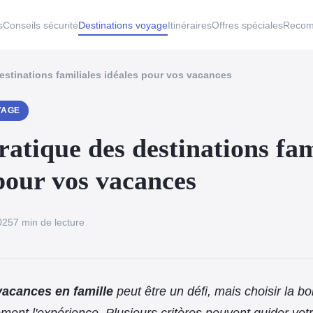
s
Conseils sécurité
Destinations voyage
Itinéraires
Offres spéciales
Recom
estinations familiales idéales pour vos vacances
YAGE
atique des destinations fam
pour vos vacances
2025
7 min de lecture
vacances en famille
peut être un défi, mais choisir la b
ement l'expérience. Plusieurs critères peuvent guider vot