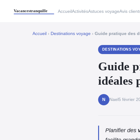
Accueil
Activités
Astuces voyage
Avis client
Accueil
›
Destinations voyage
›
Guide pratique des d
DESTINATIONS VO
Guide pr
idéales 
Nael
5 février 
N
Planifier des
facilite grand