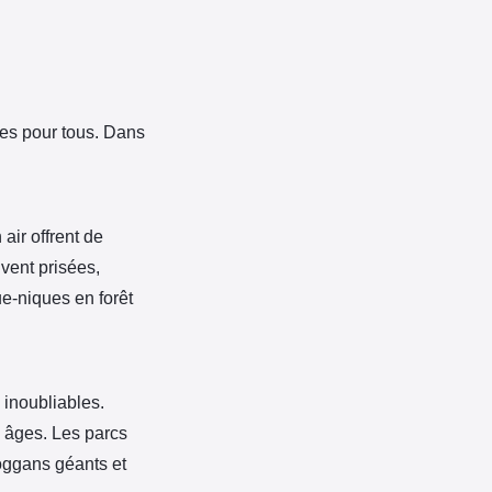
s pour tous. Dans
air offrent de
vent prisées,
ue-niques en forêt
 inoubliables.
s âges. Les parcs
boggans géants et