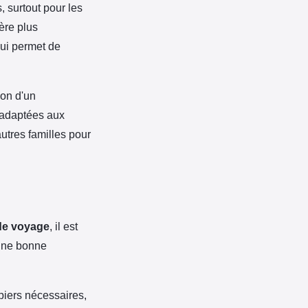
 surtout pour les
ère plus
qui permet de
ion d'un
 adaptées aux
autres familles pour
de voyage
, il est
 une bonne
apiers nécessaires,