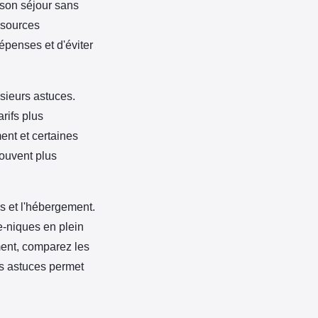
 son séjour sans
ssources
épenses et d'éviter
lusieurs astuces.
rifs plus
ent et certaines
souvent plus
és et l'hébergement.
ue-niques en plein
ment, comparez les
ces astuces permet