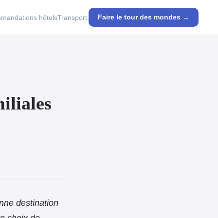
Faire le tour des mondes →
mandations hôtels
Transport
iliales
onne destination
re choix de