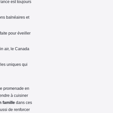
rance est toujours
ons balnéaires et
aite pour éveiller
in air, le Canada
lles uniques qui
une promenade en
endre à cuisiner
 famille
dans ces
ussi de renforcer