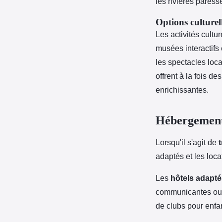
les rivières paress
Options culturell
Les activités cultu
musées interactifs 
les spectacles loca
offrent à la fois 
enrichissantes.
Hébergement 
Lorsqu'il s'agit de
adaptés et les loca
Les
hôtels adapté
communicantes ou 
de clubs pour enfa