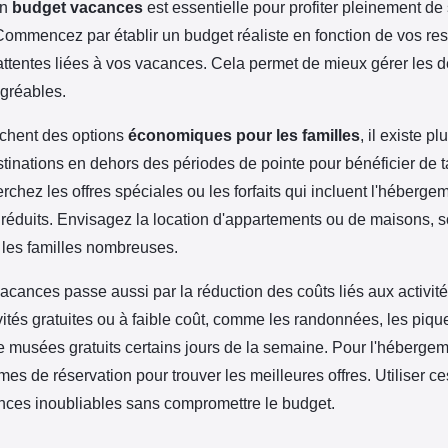
un
budget vacances
est essentielle pour profiter pleinement de
 Commencez par établir un budget réaliste en fonction de vos re
 attentes liées à vos vacances. Cela permet de mieux gérer les d
gréables.
rchent des options
économiques pour les familles
, il existe p
tinations en dehors des périodes de pointe pour bénéficier de ta
hez les offres spéciales ou les forfaits qui incluent l'hébergem
x réduits. Envisagez la location d'appartements ou de maisons, 
les familles nombreuses.
acances passe aussi par la réduction des coûts liés aux activit
ivités gratuites ou à faible coût, comme les randonnées, les piq
 de musées gratuits certains jours de la semaine. Pour l'héberge
rmes de réservation pour trouver les meilleures offres. Utiliser 
ances inoubliables sans compromettre le budget.